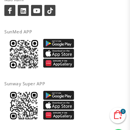
SunMed APP
Sunway Super APP
0