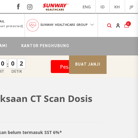
ENG
ID
KH
JP
AIL
0
SUNWAY HEALTHCARE GROUP
ail protected]
AMI
KANTOR PENGHUBUNG
0
0
1
:
BUAT JANJI
Pesan Sekarang
IT
DETIK
ksaan CT Scan Dosis
kan belum termasuk SST 6%*