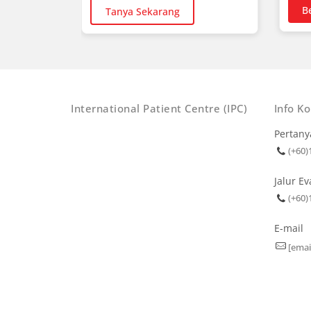
B
Tanya Sekarang
International Patient Centre (IPC)
Info K
Pertany
(+60)
Jalur E
(+60)
E-mail
[emai