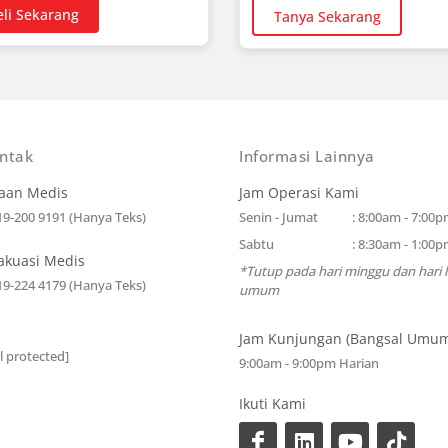
eli Sekarang
Tanya Sekarang
ontak
Informasi Lainnya
aan Medis
Jam Operasi Kami
19-200 9191 (Hanya Teks)
Senin - Jumat
: 8:00am - 7:00
Sabtu
: 8:30am - 1:00
vakuasi Medis
*Tutup pada hari minggu dan hari l
19-224 4179 (Hanya Teks)
umum
Jam Kunjungan (Bangsal Umu
l protected]
9:00am - 9:00pm Harian
Ikuti Kami