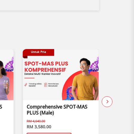
Untuk Pria
Buy 1 Free 1
S
Comprehensive SPOT-MAS
Child Vis
PLUS (Male)
RM 4,640.00
RM 3,580.00
RM 170.00