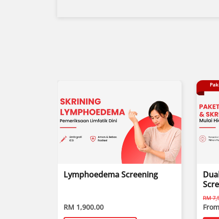
Pak
Lymphoedema Screening
Dual
Scr
RM 7,5
RM 1,900.00
From