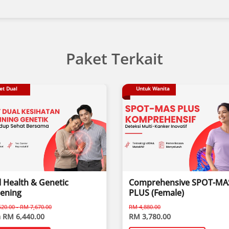
Paket Terkait
et Dual
Untuk Wanita
 Health & Genetic
Comprehensive SPOT-MA
eening
PLUS (Female)
20.00 - RM 7,670.00
RM 4,880.00
 RM 6,440.00
RM 3,780.00