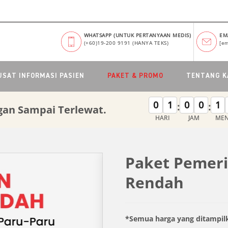
WHATSAPP (UNTUK PERTANYAAN MEDIS)
EM
(+60)19-200 9191 (HANYA TEKS)
[em
USAT INFORMASI PASIEN
PAKET & PROMO
TENTANG K
0
1
0
0
1
:
:
gan Sampai Terlewat.
HARI
JAM
MEN
Paket Pemeri
Rendah
*Semua harga yang ditampil