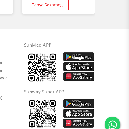
Beli Se
Tanya Sekarang
SunMed APP
pm
pm
ibur
Sunway Super APP
m)