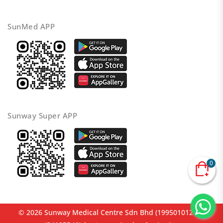
SunMed APP
Sunway Super APP
0
© 2026 Sunway Medical Centre Sdn Bhd (199501012653