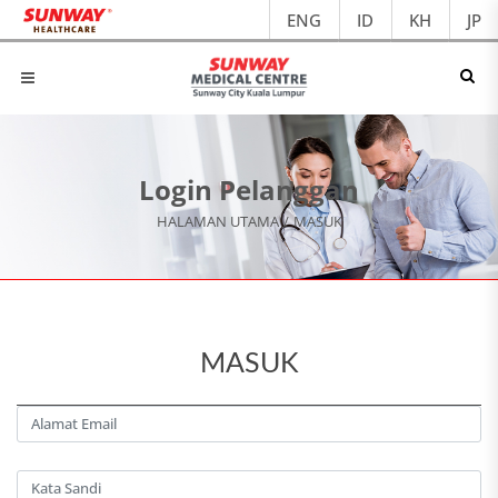
ENG
ID
KH
JP
Login Pelanggan
HALAMAN UTAMA
/
MASUK
MASUK