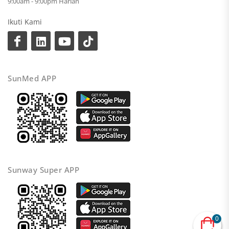
9:00am - 9:00pm Harian
Ikuti Kami
SunMed APP
Sunway Super APP
0