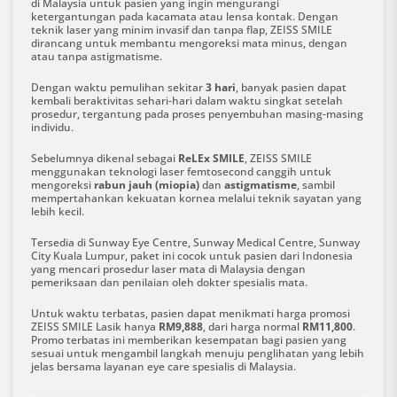
di Malaysia untuk pasien yang ingin mengurangi
ketergantungan pada kacamata atau lensa kontak. Dengan
teknik laser yang minim invasif dan tanpa flap, ZEISS SMILE
dirancang untuk membantu mengoreksi mata minus, dengan
atau tanpa astigmatisme.
Dengan waktu pemulihan sekitar
3 hari
, banyak pasien dapat
kembali beraktivitas sehari-hari dalam waktu singkat setelah
prosedur, tergantung pada proses penyembuhan masing-masing
individu.
Sebelumnya dikenal sebagai
ReLEx SMILE
, ZEISS SMILE
menggunakan teknologi laser femtosecond canggih untuk
mengoreksi
rabun jauh (miopia)
dan
astigmatisme
, sambil
mempertahankan kekuatan kornea melalui teknik sayatan yang
lebih kecil.
Tersedia di Sunway Eye Centre, Sunway Medical Centre, Sunway
City Kuala Lumpur, paket ini cocok untuk pasien dari Indonesia
yang mencari prosedur laser mata di Malaysia dengan
pemeriksaan dan penilaian oleh dokter spesialis mata.
Untuk waktu terbatas, pasien dapat menikmati harga promosi
ZEISS SMILE Lasik hanya
RM9,888
, dari harga normal
RM11,800
.
Promo terbatas ini memberikan kesempatan bagi pasien yang
sesuai untuk mengambil langkah menuju penglihatan yang lebih
jelas bersama layanan eye care spesialis di Malaysia.