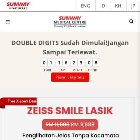
ENG
ID
KH
JP
DOUBLE DIGITS Sudah Dimulai!Jangan
Sampai Terlewat.
:
:
:
0
1
1
6
2
3
0
8
HARI
JAM
MENIT
DETIK
Pesan Sekarang
Free Xiaomi Band
10