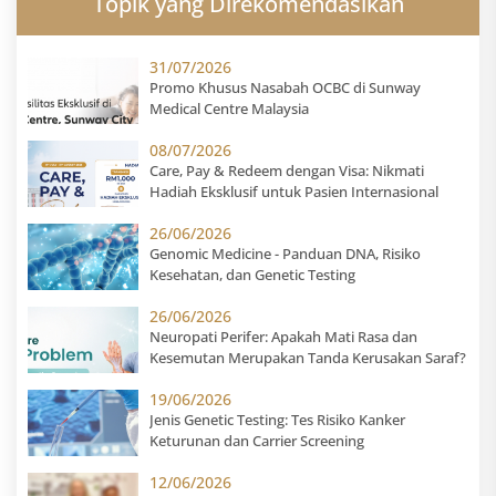
Topik yang Direkomendasikan
31/07/2026
Promo Khusus Nasabah OCBC di Sunway
Medical Centre Malaysia
08/07/2026
Care, Pay & Redeem dengan Visa: Nikmati
Hadiah Eksklusif untuk Pasien Internasional
26/06/2026
Genomic Medicine - Panduan DNA, Risiko
Kesehatan, dan Genetic Testing
26/06/2026
Neuropati Perifer: Apakah Mati Rasa dan
Kesemutan Merupakan Tanda Kerusakan Saraf?
19/06/2026
Jenis Genetic Testing: Tes Risiko Kanker
Keturunan dan Carrier Screening
12/06/2026