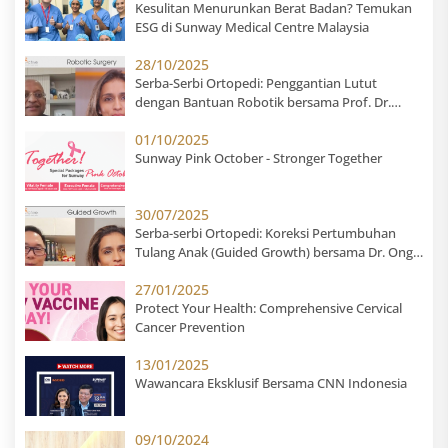
Kesulitan Menurunkan Berat Badan? Temukan
ESG di Sunway Medical Centre Malaysia
28/10/2025
Serba-Serbi Ortopedi: Penggantian Lutut
dengan Bantuan Robotik bersama Prof. Dr.
Suhail Suresh
01/10/2025
Sunway Pink October - Stronger Together
30/07/2025
Serba-serbi Ortopedi: Koreksi Pertumbuhan
Tulang Anak (Guided Growth) bersama Dr. Ong
Shong Meng
27/01/2025
Protect Your Health: Comprehensive Cervical
Cancer Prevention
13/01/2025
Wawancara Eksklusif Bersama CNN Indonesia
09/10/2024