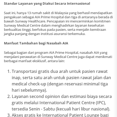
Standar Layanan yang Diakui Secara Internasional
Saat ini, hanya 13 rumah sakit di Malaysia yang berhasil mendapatkan
pengakuan sebagai AIA Prime Hospital dan tiga di antaranya berada di
bawah Sunway Healthcare. Pencapaian ini mencerminkan komitmen
Sunway Medical Centre dalam menghadirkan layanan kesehatan
berkualitas tinggi, berfokus pada pasien, serta menjalin kemitraan
jangka panjang dengan institusi asuransi terkemuka.
Manfaat Tambahan bagi Nasabah AIA
Sebagai bagian dari program AIA Prime Hospital, nasabah AIA yang
menjalani perawatan di Sunway Medical Centre juga dapat menikmati
berbagai manfaat eksklusif, antara lain:
Transportasi gratis dua arah untuk pasien rawat
inap, serta satu arah untuk pasien rawat jalan dan
medical check-up (dengan reservasi minimal tiga
hari sebelumnya).
Layanan second opinion dan estimasi biaya secara
gratis melalui International Patient Centre (IPC),
tersedia Senin - Sabtu (kecuali hari libur nasional).
Akses gratis ke International Patient Lounge bagi