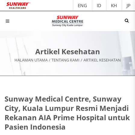
ENG
ID
KH
JP
Artikel Kesehatan
HALAMAN UTAMA
/
TENTANG KAMI
/
ARTIKEL KESEHATAN
Sunway Medical Centre, Sunway
City, Kuala Lumpur Resmi Menjadi
Rekanan AIA Prime Hospital untuk
Pasien Indonesia