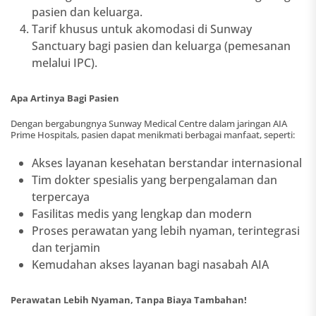
pasien dan keluarga.
Tarif khusus untuk akomodasi di Sunway
Sanctuary bagi pasien dan keluarga (pemesanan
melalui IPC).
Apa Artinya Bagi Pasien
Dengan bergabungnya Sunway Medical Centre dalam jaringan AIA
Prime Hospitals, pasien dapat menikmati berbagai manfaat, seperti:
Akses layanan kesehatan berstandar internasional
Tim dokter spesialis yang berpengalaman dan
terpercaya
Fasilitas medis yang lengkap dan modern
Proses perawatan yang lebih nyaman, terintegrasi
dan terjamin
Kemudahan akses layanan bagi nasabah AIA
Perawatan Lebih Nyaman, Tanpa Biaya Tambahan!