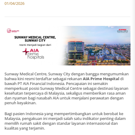
01/04/2026
Sunway Medical Centre, Sunway City dengan bangga mengumumkan
bahwa kini resmi terdaftar sebagai rekanan
AIA Prime Hospital
di
bawah PT AIA Financial Indonesia. Pencapaian ini semakin
memperkuat posisi Sunway Medical Centre sebagai destinasi layanan
kesehatan terpercaya di Malaysia, sekaligus memberikan rasa aman
dan nyaman bagi nasabah AIA untuk menjalani perawatan dengan
penuh keyakinan.
Bagi pasien Indonesia yang mempertimbangkan untuk berobat ke
Malaysia, pengakuan ini menjadi salah satu indikator penting dalam
memilih rumah sakit dengan standar layanan internasional dan
kualitas yang terjamin.