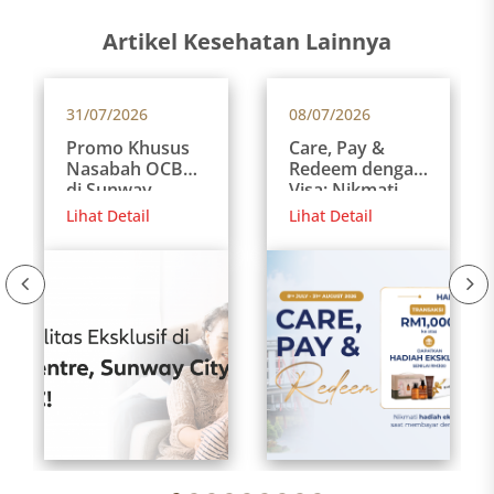
Artikel Kesehatan Lainnya
31/07/2026
08/07/2026
Promo Khusus
Care, Pay &
Nasabah OCBC
Redeem dengan
di Sunway
Visa: Nikmati
Medical Centre
Hadiah Eksklusif
Lihat Detail
Lihat Detail
Malaysia
untuk Pasien
Internasional