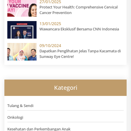
27/01/2025
Protect Your Health: Comprehensive Cervical
Cancer Prevention
13/01/2025
Wawancara Eksklusif Bersama CNN Indonesia
09/10/2024
Dapatkan Penglihatan Jelas Tanpa Kacamata di
Sunway Eye Centre!
Kategori
Tulang & Sendi
Onkologi
Kesehatan dan Perkembangan Anak