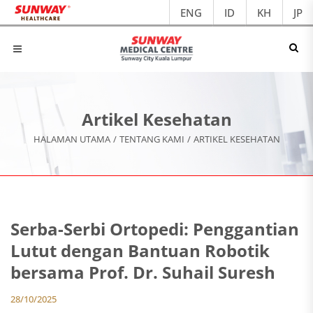
ENG
ID
KH
JP
Artikel Kesehatan
HALAMAN UTAMA
/
TENTANG KAMI
/
ARTIKEL KESEHATAN
Serba-Serbi Ortopedi: Penggantian
Lutut dengan Bantuan Robotik
bersama Prof. Dr. Suhail Suresh
28/10/2025