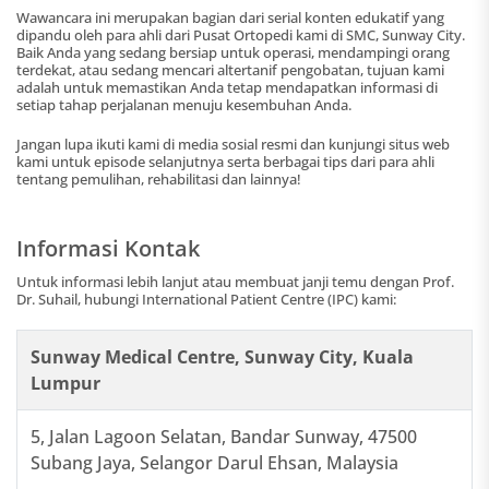
Wawancara ini merupakan bagian dari serial konten edukatif yang
dipandu oleh para ahli dari Pusat Ortopedi kami di SMC, Sunway City.
Baik Anda yang sedang bersiap untuk operasi, mendampingi orang
terdekat, atau sedang mencari altertanif pengobatan, tujuan kami
adalah untuk memastikan Anda tetap mendapatkan informasi di
setiap tahap perjalanan menuju kesembuhan Anda.
Jangan lupa ikuti kami di media sosial resmi dan kunjungi situs web
kami untuk episode selanjutnya serta berbagai tips dari para ahli
tentang pemulihan, rehabilitasi dan lainnya!
Informasi Kontak
Untuk informasi lebih lanjut atau membuat janji temu dengan Prof.
Dr. Suhail, hubungi International Patient Centre (IPC) kami:
Sunway Medical Centre, Sunway City, Kuala
Lumpur
5, Jalan Lagoon Selatan, Bandar Sunway, 47500
Subang Jaya, Selangor Darul Ehsan, Malaysia