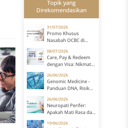
Topik yang
Direkomendasikan
31/07/2026
Promo Khusus
Nasabah OCBC di
Sunway Medical
08/07/2026
Centre Malaysia
Care, Pay & Redeem
dengan Visa: Nikmati
Hadiah Eksklusif
26/06/2026
untuk Pasien
Genomic Medicine -
Internasional
Panduan DNA, Risiko
Kesehatan, dan
26/06/2026
Genetic Testing
Neuropati Perifer:
Apakah Mati Rasa dan
Kesemutan
19/06/2026
Merupakan Tanda