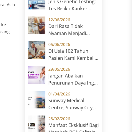
Jenis Genetic Testing:
al Asia
Kerusakan Saraf?
Tes Risiko Kanker
Keturunan dan Carrier
12/06/2026
Screening
 ke
Dari Rasa Tidak
ncang
Nyaman Menjadi
Lega: Kisah Kelly Jaye
05/06/2026
Hauf Menjalani
Di Usia 102 Tahun,
Operasi Kista di
Pasien Kami Kembali
Sunway Medical
Berjalan Setelah
Centre
29/05/2026
Operasi Pinggul di
Jangan Abaikan
Sunway Medical
Penurunan Daya Ingat
Centre
– Paket Skrining
01/04/2026
Demensia di Sunway
Sunway Medical
Medical Centre
Centre, Sunway City,
Kuala Lumpur Resmi
23/02/2026
Menjadi Rekanan AIA
Manfaat Eksklusif Bagi
Prime Hospital untuk