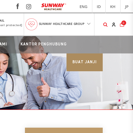
ENG
ID
KH
JP
AIL
0
SUNWAY HEALTHCARE GROUP
ail protected]
AMI
KANTOR PENGHUBUNG
BUAT JANJI