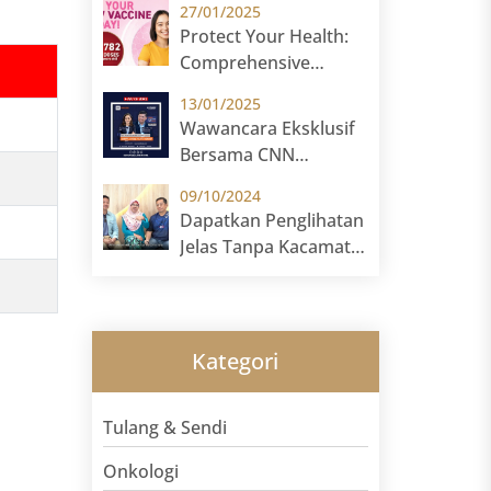
27/01/2025
Growth) bersama Dr.
Protect Your Health:
Ong Shong Meng
Comprehensive
Cervical Cancer
13/01/2025
Prevention
Wawancara Eksklusif
Bersama CNN
Indonesia
09/10/2024
Dapatkan Penglihatan
Jelas Tanpa Kacamata
di Sunway Eye Centre!
Kategori
Tulang & Sendi
Onkologi