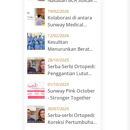
Nasabah BCA Solitaire
Pasien Indonesia
& Prioritas
19/02/2026
Kolaborasi di antara
Sunway Medical
Centre dan JCB
12/02/2026
International
Kesulitan
Menurunkan Berat
Badan? Temukan ESG
28/10/2025
di Sunway Medical
Serba-Serbi Ortopedi:
Centre Malaysia
Penggantian Lutut
dengan Bantuan
01/10/2025
Robotik bersama Prof.
Sunway Pink October
Dr. Suhail Suresh
- Stronger Together
30/07/2025
Serba-serbi Ortopedi:
Koreksi Pertumbuhan
Tulang Anak (Guided