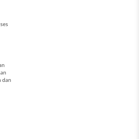
oses
an
kan
n dan