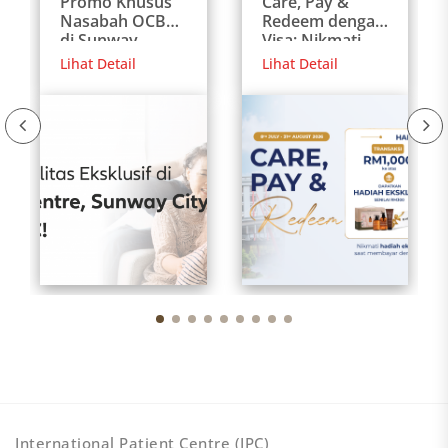
Promo Khusus
Care, Pay &
Nasabah OCBC
Redeem dengan
di Sunway
Visa: Nikmati
Medical Centre
Hadiah Eksklusif
Lihat Detail
Lihat Detail
Malaysia
untuk Pasien
Internasional
International Patient Centre (IPC)