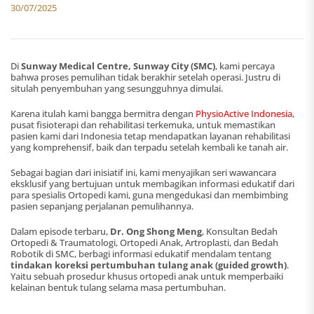
30/07/2025
Di
Sunway Medical Centre, Sunway City (SMC)
, kami percaya
bahwa proses pemulihan tidak berakhir setelah operasi. Justru di
situlah penyembuhan yang sesungguhnya dimulai.
Karena itulah kami bangga bermitra dengan
PhysioActive Indonesia
,
pusat fisioterapi dan rehabilitasi terkemuka, untuk memastikan
pasien kami dari Indonesia tetap mendapatkan layanan rehabilitasi
yang komprehensif, baik dan terpadu setelah kembali ke tanah air.
Sebagai bagian dari inisiatif ini, kami menyajikan seri wawancara
eksklusif yang bertujuan untuk membagikan informasi edukatif dari
para spesialis Ortopedi kami, guna mengedukasi dan membimbing
pasien sepanjang perjalanan pemulihannya.
Dalam episode terbaru,
Dr. Ong Shong Meng
, Konsultan Bedah
Ortopedi & Traumatologi, Ortopedi Anak, Artroplasti, dan Bedah
Robotik di SMC, berbagi informasi edukatif mendalam tentang
tindakan koreksi pertumbuhan tulang anak (guided growth)
.
Yaitu sebuah prosedur khusus ortopedi anak untuk memperbaiki
kelainan bentuk tulang selama masa pertumbuhan.