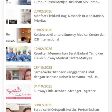
Lumpur Resmi Menjadi Rekanan AIA Prime
Hospital untuk Pasien Indonesia
23/02/2026
Manfaat Eksklusif Bagi Nasabah BCA Solitaire &
Prioritas
19/02/2026
Kolaborasi di antara Sunway Medical Centre dan
JCB International
12/02/2026
Kesulitan Menurunkan Berat Badan? Temukan
ESG di Sunway Medical Centre Malaysia
28/10/2025
Serba-Serbi Ortopedi: Penggantian Lutut
dengan Bantuan Robotik bersama Prof. Dr.
Suhail Suresh
01/10/2025
Sunway Pink October - Stronger Together
30/07/2025
Serba-serbi Ortopedi: Koreksi Pertumbuhan