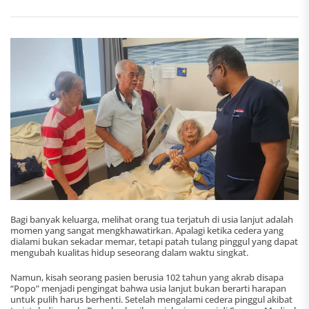
Bagi banyak keluarga, melihat orang tua terjatuh di usia lanjut adalah
momen yang sangat mengkhawatirkan. Apalagi ketika cedera yang
dialami bukan sekadar memar, tetapi patah tulang pinggul yang dapat
mengubah kualitas hidup seseorang dalam waktu singkat.
Namun, kisah seorang pasien berusia 102 tahun yang akrab disapa
“Popo” menjadi pengingat bahwa usia lanjut bukan berarti harapan
untuk pulih harus berhenti. Setelah mengalami cedera pinggul akibat