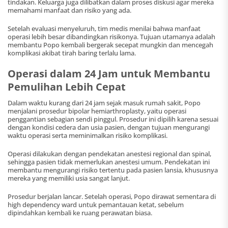
tindakan. Keluarga juga dilibatkan dalam proses diskusi agar mereka
memahami manfaat dan risiko yang ada.
Setelah evaluasi menyeluruh, tim medis menilai bahwa manfaat
operasi lebih besar dibandingkan risikonya. Tujuan utamanya adalah
membantu Popo kembali bergerak secepat mungkin dan mencegah
komplikasi akibat tirah baring terlalu lama.
Operasi dalam 24 Jam untuk Membantu
Pemulihan Lebih Cepat
Dalam waktu kurang dari 24 jam sejak masuk rumah sakit, Popo
menjalani prosedur bipolar hemiarthroplasty, yaitu operasi
penggantian sebagian sendi pinggul. Prosedur ini dipilih karena sesuai
dengan kondisi cedera dan usia pasien, dengan tujuan mengurangi
waktu operasi serta meminimalkan risiko komplikasi.
Operasi dilakukan dengan pendekatan anestesi regional dan spinal,
sehingga pasien tidak memerlukan anestesi umum. Pendekatan ini
membantu mengurangi risiko tertentu pada pasien lansia, khususnya
mereka yang memiliki usia sangat lanjut.
Prosedur berjalan lancar. Setelah operasi, Popo dirawat sementara di
high dependency ward untuk pemantauan ketat, sebelum
dipindahkan kembali ke ruang perawatan biasa.