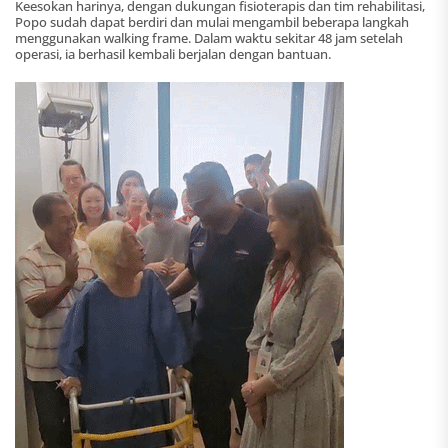
Keesokan harinya, dengan dukungan fisioterapis dan tim rehabilitasi,
Popo sudah dapat berdiri dan mulai mengambil beberapa langkah
menggunakan walking frame. Dalam waktu sekitar 48 jam setelah
operasi, ia berhasil kembali berjalan dengan bantuan.