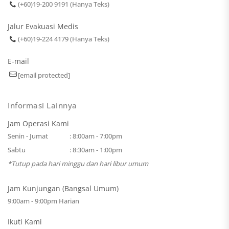
(+60)19-200 9191 (Hanya Teks)
Jalur Evakuasi Medis
(+60)19-224 4179 (Hanya Teks)
E-mail
[email protected]
Informasi Lainnya
Jam Operasi Kami
Senin - Jumat
: 8:00am - 7:00pm
Sabtu
: 8:30am - 1:00pm
*Tutup pada hari minggu dan hari libur umum
Jam Kunjungan (Bangsal Umum)
9:00am - 9:00pm Harian
Ikuti Kami