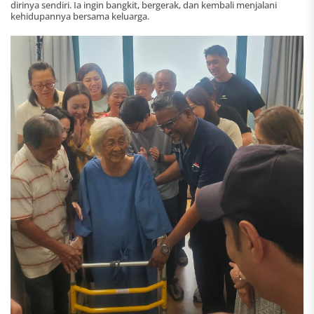
dirinya sendiri. Ia ingin bangkit, bergerak, dan kembali menjalani
kehidupannya bersama keluarga.